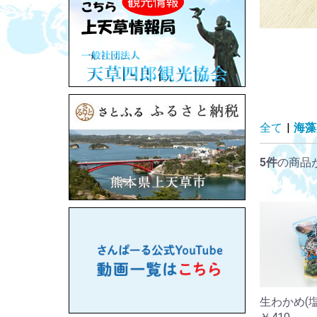
全て
|
海藻
5件
の商品
生わかめ(