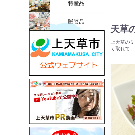
特産品
贈答品
天草
上天草のミ
く取れて、