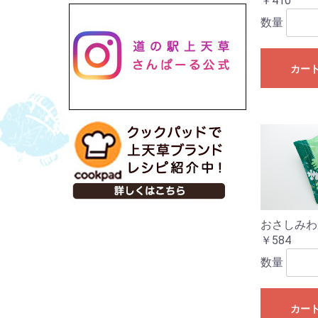
￥410
数量
カー
おさしみわ
￥584
数量
カー